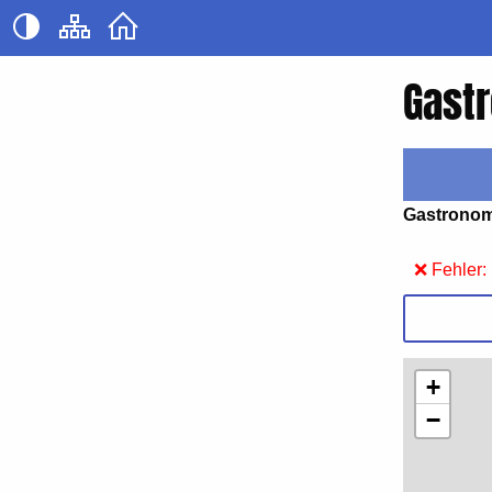
Gast
Gastronom
❌ Fehler:
+
−